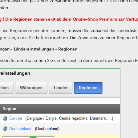
utomatisch die passende Versandmethode eingestellt. Es ist dann nich
hlen.
g | Die Regionen stehen erst ab dem Online-Shop Premium zur Verfü
e die Regionen einrichten können, müssen Sie zunächst die Länderliste
gen sein, in die Sie liefern möchten. Die Zuweisung zu einer Region e
ungen - Ländereinstellungen - Regionen
nden Screenshot sehen Sie ein Beispiel, in dem bereits die Regionen