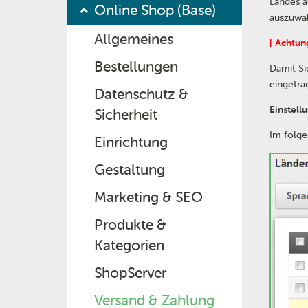
Landes a
Online Shop (Base)
auszuwä
Allgemeines
| Achtun
Bestellungen
Damit Si
eingetra
Datenschutz &
Einstell
Sicherheit
Im folge
Einrichtung
Gestaltung
Marketing & SEO
Produkte &
Kategorien
ShopServer
Versand & Zahlung