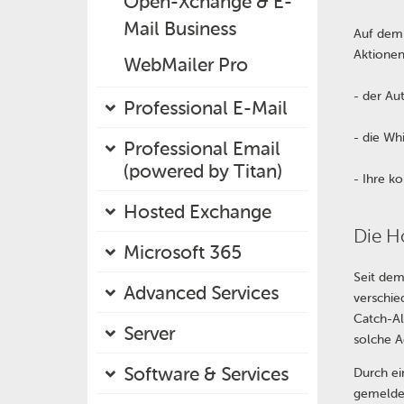
Open-Xchange & E-
Mail Business
Auf dem 
Aktionen
WebMailer Pro
- der Au
Professional E-Mail
- die Wh
Professional Email
(powered by Titan)
- Ihre ko
Hosted Exchange
Die Ho
Microsoft 365
Seit dem
Advanced Services
verschie
Catch-Al
Server
solche Ad
Software & Services
Durch ei
gemeldet