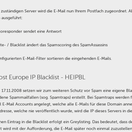
zuständigen Server wird die E-Mail nun Ihrem Postfach zugeordnet. A
 ausgeführt:
toresponder sendet eine Antwort
ite- / Blacklist ändert das Spamscoring des SpamAssassins
nfigurierten E-Mail-Filter sortieren die eingehenden E-Mails.
st Europe IP Blacklist - HEIPBL
 17.11.2008 setzen wir zum weiteren Schutz vor Spam eine eigene Blackl
dene Spammailfallen (sog. Spamtraps) erstellt. Bei Spamtraps werden 
l E-Mail Accounts angelegt, welche alle E-Mails für diese Domain ann
resse, welche nie veröffentlich wurde, wird die IP dieses Servers in die
nen Eintrag in die Blacklist erfolgt ein Greylisting. Das bedeutet, da
 wird mit der Aufforderung, die E-Mail später noch einmal zuzustellen. 