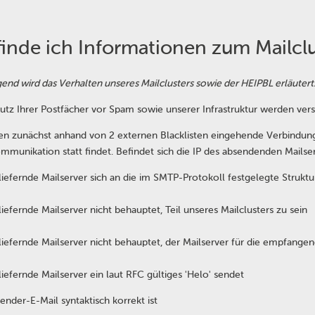
inde ich Informationen zum Mailcl
end wird das Verhalten unseres Mailclusters sowie der HEIPBL erläutert
tz Ihrer Postfächer vor Spam sowie unserer Infrastruktur werden ve
n zunächst anhand von 2 externen Blacklisten eingehende Verbindunge
munikation statt findet. Befindet sich die IP des absendenden Mailserv
nliefernde Mailserver sich an die im SMTP-Protokoll festgelegte Struk
liefernde Mailserver nicht behauptet, Teil unseres Mailclusters zu sein
nliefernde Mailserver nicht behauptet, der Mailserver für die empfang
liefernde Mailserver ein laut RFC gültiges 'Helo' sendet
ender-E-Mail syntaktisch korrekt ist