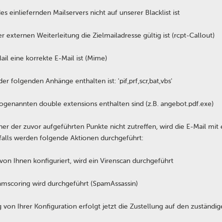
des einliefernden Mailservers nicht auf unserer Blacklist ist
er externen Weiterleitung die Zielmailadresse gültig ist (rcpt-Callout)
ail eine korrekte E-Mail ist (Mime)
der folgenden Anhänge enthalten ist: 'pif,prf,scr,bat,vbs'
sogenannten double extensions enthalten sind (z.B. angebot.pdf.exe)
iner der zuvor aufgeführten Punkte nicht zutreffen, wird die E-Mail m
alls werden folgende Aktionen durchgeführt:
 von Ihnen konfiguriert, wird ein Virenscan durchgeführt
amscoring wird durchgeführt (SpamAssassin)
 von Ihrer Konfiguration erfolgt jetzt die Zustellung auf den zuständi