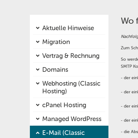
Wo f
Aktuelle Hinweise
Nachfolg
Migration
Zum Schu
Vertrag & Rechnung
So werde
SMTP Kom
Domains
- der ei
Webhosting (Classic
Hosting)
- der ein
cPanel Hosting
- der ei
Managed WordPress
- der ein
E-Mail (Classic
- die Abs