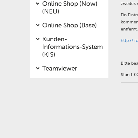
Online Shop (Now)
zweites 
(NEU)
Ein Eint
kommen w
Online Shop (Base)
entfernt
Kunden-
http://i
Informations-System
(KIS)
Bitte be
Teamviewer
Stand: 0