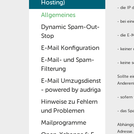
Hosting)
- die IP 
Allgemeines
- bei ein
Dynamic Spam-Out-
Stop
- die E-M
E-Mail Konfiguration
- keiner 
E-Mail- und Spam-
- keine 
Filterung
Sollte e
E-Mail Umzugsdienst
Anderenf
- powered by audriga
- sofern
Hinweise zu Fehlern
und Problemen
- das Sp
Mailprogramme
Abhängig
Adresse.