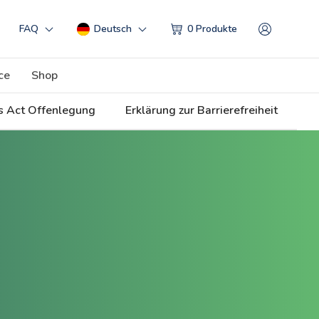
My accoun
FAQ
Deutsch
0 Produkte
ce
Shop
es Act Offenlegung
Erklärung zur Barrierefreiheit