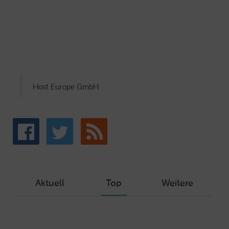
Host Europe GmbH
Aktuell
Top
Weitere
Wie Sie ein Let’s Encrypt Zertifikat
erstellen und in ein Webhosting-Produkt