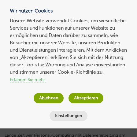
Wir nutzen Cookies
Blog
Unsere Website verwendet Cookies, um wesentliche
Services und Funktionen auf unserer Website zu
Suchen
ermöglichen und Daten darüber zu sammeln, wie
nach:
Besucher mit unserer Website, unseren Produkten
und Dienstleistungen interagieren. Mit dem Anklicken
von „Akzeptieren“ erklären Sie sich mit der Nutzung
dieser Tools für Werbung und Analyse einverstanden
Edge-Computing für Reaktionen in
und stimmen unserer Cookie-Richtlinie zu.
Echtzeit
Erfahren Sie mehr.
Host Europe
am
15. April 2025
Ablehnen
Akzeptieren
Lesezeit
3
Minuten
Einstellungen
Lange Zeit war Personal-Computing mit Datenverarbeitung am