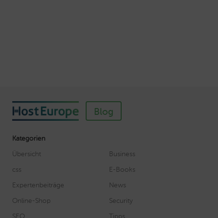
So einfach richten Sie ein SSL-Zertifikat für
Webhosting-Produkte ein
Veröffentlicht am November 11, 2018
Autor: Wolf-Dieter Fiege
Blog
Kategorien
Übersicht
Business
css
E-Books
Expertenbeiträge
News
Online-Shop
Security
SEO
Tipps