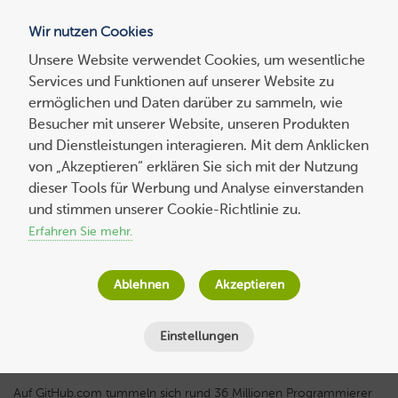
Wir nutzen Cookies
Blog
Unsere Website verwendet Cookies, um wesentliche
Services und Funktionen auf unserer Website zu
Suchen
ermöglichen und Daten darüber zu sammeln, wie
nach:
Besucher mit unserer Website, unseren Produkten
und Dienstleistungen interagieren. Mit dem Anklicken
von „Akzeptieren“ erklären Sie sich mit der Nutzung
dieser Tools für Werbung und Analyse einverstanden
9 Dinge, die Sie über GitHub.com wissen
und stimmen unserer Cookie-Richtlinie zu.
sollten
Erfahren Sie mehr.
Wolf-Dieter Fiege
am
10. April 2020
Ablehnen
Akzeptieren
Lesezeit
4
Minuten
Einstellungen
Auf
Git
Hub.com
tummeln sich rund 36 Millionen Programmierer