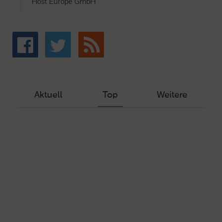
Host Europe GmbH
Aktuell
Top
Weitere
Wie Sie ein Let’s Encrypt Zertifikat
erstellen und in ein Webhosting-Produkt
einbinden
Veröffentlicht am Dezember 1, 2019
Autor: Wolf-Dieter Fiege
Machen Sie Ihre Webseite bereit für
HTTP/2 – HTTP/2.0 mit Ubuntu und Plesk
Veröffentlicht am Juli 19, 2017
Autor: Wolf-Dieter Fiege